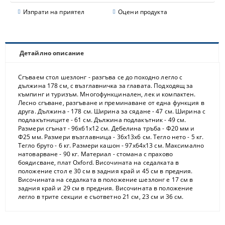
Изпрати на приятел
Оцени продукта
Детайлно описание
Сгъваем стол шезлонг - разгъва се до походно легло с
дължина 178 см, с възглавничка за главата. Подходящ за
къмпинг и туризъм. Многофункцинален, лек и компактен.
Лесно сгъване, разгъване и преминаване от една функция в
друга. Дължина - 178 см. Ширина за сядане - 47 см. Ширина с
подлакътниците - 61 см. Дължина подлакътник - 49 см.
Размери сгънат - 96х61х12 см. Дебелина тръба - Ф20 мм и
Ф25 мм. Размери възглавница - 36х13х6 см. Тегло нето - 5 кг.
Тегло бруто - 6 кг. Размери кашон - 97х64х13 см. Максимално
натоварване - 90 кг. Материал - стомана с прахово
боядисване, плат Oxford. Височината на седалката в
положение стол е 30 см в задния край и 45 см в предния.
Височината на седалката в положение шезлонг е 17 см в
задния край и 29 см в предния. Височината в положение
легло в трите секции е съответно 21 см, 23 см и 36 см.