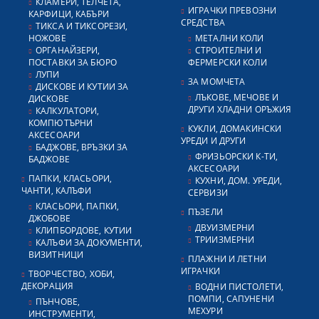
КЛАМЕРИ, ТЕЛЧЕТА,
ИГРАЧКИ ПРЕВОЗНИ
КАРФИЦИ, КАБЪРИ
СРЕДСТВА
ТИКСА И ТИКСОРЕЗИ,
НОЖОВЕ
МЕТАЛНИ КОЛИ
ОРГАНАЙЗЕРИ,
СТРОИТЕЛНИ И
ПОСТАВКИ ЗА БЮРО
ФЕРМЕРСКИ КОЛИ
ЛУПИ
ЗА МОМЧЕТА
ДИСКОВЕ И КУТИИ ЗА
ЛЪКОВЕ, МЕЧОВЕ И
ДИСКОВЕ
ДРУГИ ХЛАДНИ ОРЪЖИЯ
КАЛКУЛАТОРИ,
КОМПЮТЪРНИ
КУКЛИ, ДОМАКИНСКИ
АКСЕСОАРИ
УРЕДИ И ДРУГИ
БАДЖОВЕ, ВРЪЗКИ ЗА
ФРИЗЬОРСКИ К-ТИ,
БАДЖОВЕ
АКСЕСОАРИ
ПАПКИ, КЛАСЬОРИ,
КУХНИ, ДОМ. УРЕДИ,
ЧАНТИ, КАЛЪФИ
СЕРВИЗИ
КЛАСЬОРИ, ПАПКИ,
ПЪЗЕЛИ
ДЖОБОВЕ
ДВУИЗМЕРНИ
КЛИПБОРДОВЕ, КУТИИ
ТРИИЗМЕРНИ
КАЛЪФИ ЗА ДОКУМЕНТИ,
ВИЗИТНИЦИ
ПЛАЖНИ И ЛЕТНИ
ИГРАЧКИ
ТВОРЧЕСТВО, ХОБИ,
ДЕКОРАЦИЯ
ВОДНИ ПИСТОЛЕТИ,
ПОМПИ, САПУНЕНИ
ПЪНЧОВЕ,
МЕХУРИ
ИНСТРУМЕНТИ,