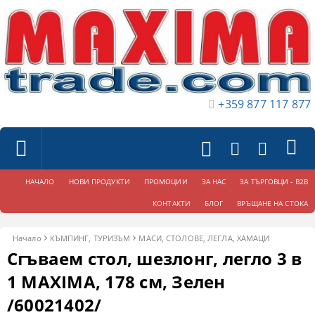
+359 877 117 877
НАЧАЛО
НОВИ ПРОДУКТИ
ПРОМОЦИИ
ЗА НАС
ЗА ТЪРГОВЦИ - B2B
КОНТАКТИ
БЛОГ
ВРЪЩАНЕ НА СТОКА
Начало
КЪМПИНГ, ТУРИЗЪМ
МАСИ, СТОЛОВЕ, ЛЕГЛА, ХАМАЦИ
Сгъваем стол, шезлонг, легло 3 в
1 MAXIMA, 178 см, Зелен
/60021402/