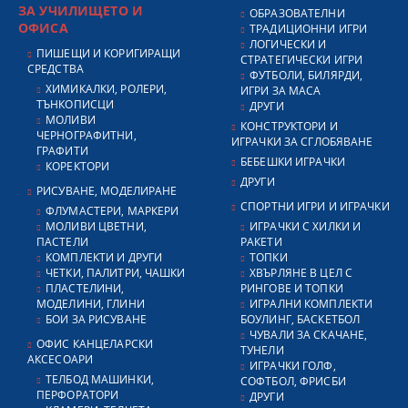
ЗА УЧИЛИЩЕТО И
ОБРАЗОВАТЕЛНИ
ОФИСА
ТРАДИЦИОННИ ИГРИ
ЛОГИЧЕСКИ И
ПИШЕЩИ И КОРИГИРАЩИ
СТРАТЕГИЧЕСКИ ИГРИ
СРЕДСТВА
ФУТБОЛИ, БИЛЯРДИ,
ХИМИКАЛКИ, РОЛЕРИ,
ИГРИ ЗА МАСА
ТЪНКОПИСЦИ
ДРУГИ
МОЛИВИ
КОНСТРУКТОРИ И
ЧЕРНОГРАФИТНИ,
ИГРАЧКИ ЗА СГЛОБЯВАНЕ
ГРАФИТИ
БЕБЕШКИ ИГРАЧКИ
КОРЕКТОРИ
ДРУГИ
РИСУВАНЕ, МОДЕЛИРАНЕ
СПОРТНИ ИГРИ И ИГРАЧКИ
ФЛУМАСТЕРИ, МАРКЕРИ
МОЛИВИ ЦВЕТНИ,
ИГРАЧКИ С ХИЛКИ И
ПАСТЕЛИ
РАКЕТИ
КОМПЛЕКТИ И ДРУГИ
ТОПКИ
ЧЕТКИ, ПАЛИТРИ, ЧАШКИ
ХВЪРЛЯНЕ В ЦЕЛ С
ПЛАСТЕЛИНИ,
РИНГОВЕ И ТОПКИ
МОДЕЛИНИ, ГЛИНИ
ИГРАЛНИ КОМПЛЕКТИ
БОИ ЗА РИСУВАНЕ
БОУЛИНГ, БАСКЕТБОЛ
ЧУВАЛИ ЗА СКАЧАНЕ,
ОФИС КАНЦЕЛАРСКИ
ТУНЕЛИ
АКСЕСОАРИ
ИГРАЧКИ ГОЛФ,
ТЕЛБОД МАШИНКИ,
СОФТБОЛ, ФРИСБИ
ПЕРФОРАТОРИ
ДРУГИ