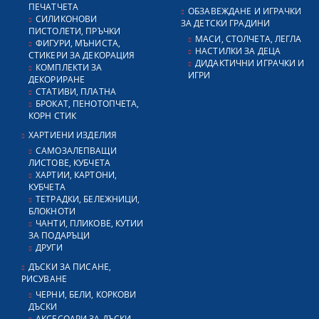
ПЕЧАТЧЕТА
ОБЗАВЕЖДАНЕ И ИГРАЧКИ
СИЛИКОНОВИ
ЗА ДЕТСКИ ГРАДИНИ
ПИСТОЛЕТИ, ПРЪЧКИ
МАСИ, СТОЛЧЕТА, ЛЕГЛА
ФИГУРИ, МЪНИСТА,
НАСТИЛКИ ЗА ДЕЦА
СТИКЕРИ ЗА ДЕКОРАЦИЯ
ДИДАКТИЧНИ ИГРАЧКИ И
КОМПЛЕКТИ ЗА
ИГРИ
ДЕКОРИРАНЕ
СТАТИВИ, ПЛАТНА
БРОКАТ, ПЕНОТОПЧЕТА,
КОРН СТИК
ХАРТИЕНИ ИЗДЕЛИЯ
САМОЗАЛЕПВАЩИ
ЛИСТОВЕ, КУБЧЕТА
ХАРТИИ, КАРТОНИ,
КУБЧЕТА
ТЕТРАДКИ, БЕЛЕЖНИЦИ,
БЛОКНОТИ
ЧАНТИ, ПЛИКОВЕ, КУТИИ
ЗА ПОДАРЪЦИ
ДРУГИ
ДЪСКИ ЗА ПИСАНЕ,
РИСУВАНЕ
ЧЕРНИ, БЕЛИ, КОРКОВИ
ДЪСКИ
АКСЕСОАРИ ЗА ДЪСКИ