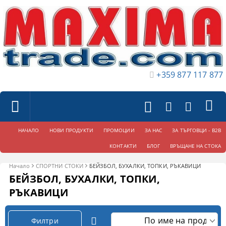
+359 877 117 877
НАЧАЛО
НОВИ ПРОДУКТИ
ПРОМОЦИИ
ЗА НАС
ЗА ТЪРГОВЦИ - B2B
КОНТАКТИ
БЛОГ
ВРЪЩАНЕ НА СТОКА
Начало
СПОРТНИ СТОКИ
БЕЙЗБОЛ, БУХАЛКИ, ТОПКИ, РЪКАВИЦИ
БЕЙЗБОЛ, БУХАЛКИ, ТОПКИ,
РЪКАВИЦИ
Филтри