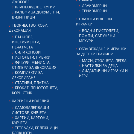
ДЖОБОВЕ
ДВУИЗМЕРНИ
КЛИПБОРДОВЕ, КУТИИ
ТРИИЗМЕРНИ
КАЛЪФИ ЗА ДОКУМЕНТИ,
ВИЗИТНИЦИ
ПЛАЖНИ И ЛЕТНИ
ИГРАЧКИ
ТВОРЧЕСТВО, ХОБИ,
ДЕКОРАЦИЯ
ВОДНИ ПИСТОЛЕТИ,
ПОМПИ, САПУНЕНИ
ПЪНЧОВЕ,
МЕХУРИ
ИНСТРУМЕНТИ,
ПЕЧАТЧЕТА
ОБЗАВЕЖДАНЕ И ИГРАЧКИ
СИЛИКОНОВИ
ЗА ДЕТСКИ ГРАДИНИ
ПИСТОЛЕТИ, ПРЪЧКИ
МАСИ, СТОЛЧЕТА, ЛЕГЛА
ФИГУРИ, МЪНИСТА,
НАСТИЛКИ ЗА ДЕЦА
СТИКЕРИ ЗА ДЕКОРАЦИЯ
ДИДАКТИЧНИ ИГРАЧКИ И
КОМПЛЕКТИ ЗА
ИГРИ
ДЕКОРИРАНЕ
СТАТИВИ, ПЛАТНА
БРОКАТ, ПЕНОТОПЧЕТА,
КОРН СТИК
ХАРТИЕНИ ИЗДЕЛИЯ
САМОЗАЛЕПВАЩИ
ЛИСТОВЕ, КУБЧЕТА
ХАРТИИ, КАРТОНИ,
КУБЧЕТА
ТЕТРАДКИ, БЕЛЕЖНИЦИ,
БЛОКНОТИ