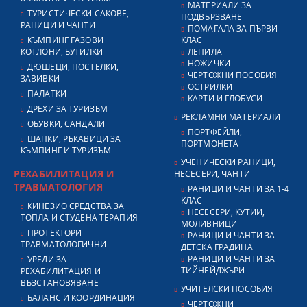
МАТЕРИАЛИ ЗА
ТУРИСТИЧЕСКИ САКОВЕ,
ПОДВЪРЗВАНЕ
РАНИЦИ И ЧАНТИ
ПОМАГАЛА ЗА ПЪРВИ
КЪМПИНГ ГАЗОВИ
КЛАС
КОТЛОНИ, БУТИЛКИ
ЛЕПИЛА
НОЖИЧКИ
ДЮШЕЦИ, ПОСТЕЛКИ,
ЧЕРТОЖНИ ПОСОБИЯ
ЗАВИВКИ
ОСТРИЛКИ
ПАЛАТКИ
КАРТИ И ГЛОБУСИ
ДРЕХИ ЗА ТУРИЗЪМ
РЕКЛАМНИ МАТЕРИАЛИ
ОБУВКИ, САНДАЛИ
ПОРТФЕЙЛИ,
ШАПКИ, РЪКАВИЦИ ЗА
ПОРТМОНЕТА
КЪМПИНГ И ТУРИЗЪМ
УЧЕНИЧЕСКИ РАНИЦИ,
РЕХАБИЛИТАЦИЯ И
НЕСЕСЕРИ, ЧАНТИ
ТРАВМАТОЛОГИЯ
РАНИЦИ И ЧАНТИ ЗА 1-4
КЛАС
КИНЕЗИО СРЕДСТВА ЗА
НЕСЕСЕРИ, КУТИИ,
ТОПЛА И СТУДЕНА ТЕРАПИЯ
МОЛИВНИЦИ
ПРОТЕКТОРИ
РАНИЦИ И ЧАНТИ ЗА
ТРАВМАТОЛОГИЧНИ
ДЕТСКА ГРАДИНА
РАНИЦИ И ЧАНТИ ЗА
УРЕДИ ЗА
ТИЙНЕЙДЖЪРИ
РЕХАБИЛИТАЦИЯ И
ВЪЗСТАНОВЯВАНЕ
УЧИТЕЛСКИ ПОСОБИЯ
БАЛАНС И КООРДИНАЦИЯ
ЧЕРТОЖНИ