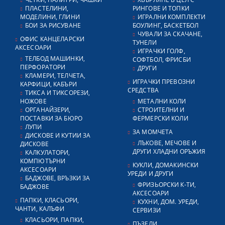
ПЛАСТЕЛИНИ,
РИНГОВЕ И ТОПКИ
МОДЕЛИНИ, ГЛИНИ
ИГРАЛНИ КОМПЛЕКТИ
БОИ ЗА РИСУВАНЕ
БОУЛИНГ, БАСКЕТБОЛ
ЧУВАЛИ ЗА СКАЧАНЕ,
ОФИС КАНЦЕЛАРСКИ
ТУНЕЛИ
АКСЕСОАРИ
ИГРАЧКИ ГОЛФ,
ТЕЛБОД МАШИНКИ,
СОФТБОЛ, ФРИСБИ
ПЕРФОРАТОРИ
ДРУГИ
КЛАМЕРИ, ТЕЛЧЕТА,
ИГРАЧКИ ПРЕВОЗНИ
КАРФИЦИ, КАБЪРИ
СРЕДСТВА
ТИКСА И ТИКСОРЕЗИ,
НОЖОВЕ
МЕТАЛНИ КОЛИ
ОРГАНАЙЗЕРИ,
СТРОИТЕЛНИ И
ПОСТАВКИ ЗА БЮРО
ФЕРМЕРСКИ КОЛИ
ЛУПИ
ЗА МОМЧЕТА
ДИСКОВЕ И КУТИИ ЗА
ЛЪКОВЕ, МЕЧОВЕ И
ДИСКОВЕ
ДРУГИ ХЛАДНИ ОРЪЖИЯ
КАЛКУЛАТОРИ,
КОМПЮТЪРНИ
КУКЛИ, ДОМАКИНСКИ
АКСЕСОАРИ
УРЕДИ И ДРУГИ
БАДЖОВЕ, ВРЪЗКИ ЗА
ФРИЗЬОРСКИ К-ТИ,
БАДЖОВЕ
АКСЕСОАРИ
ПАПКИ, КЛАСЬОРИ,
КУХНИ, ДОМ. УРЕДИ,
ЧАНТИ, КАЛЪФИ
СЕРВИЗИ
КЛАСЬОРИ, ПАПКИ,
ПЪЗЕЛИ