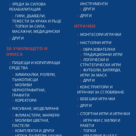
ИНСТРУМЕНТИ
УРЕДИ ЗА СИЛОВА
ДРУГИ
РЕХАБИЛИТАЦИЯ
ДРУГИ
ГИРИ, ДЪМБЕЛИ,
ТЕЖЕСТИ ЗА КРАКА И РЪЦЕ
ИГРАЧКИ
ТОПКИ ЗА СИЛА,
МАСАЖНИ, МЕДИЦИНСКИ
МОНТЕСОРИ ИГРАЧКИ
ДРУГИ
НАСТОЛНИ ИГРИ
ЗА УЧИЛИЩЕТО И
ОБРАЗОВАТЕЛНИ
ОФИСА
ТРАДИЦИОННИ ИГРИ
ЛОГИЧЕСКИ И
ПИШЕЩИ И КОРИГИРАЩИ
СТРАТЕГИЧЕСКИ ИГРИ
СРЕДСТВА
ФУТБОЛИ, БИЛЯРДИ,
ХИМИКАЛКИ, РОЛЕРИ,
ИГРИ ЗА МАСА
ТЪНКОПИСЦИ
ДРУГИ
МОЛИВИ
КОНСТРУКТОРИ И
ЧЕРНОГРАФИТНИ,
ИГРАЧКИ ЗА СГЛОБЯВАНЕ
ГРАФИТИ
БЕБЕШКИ ИГРАЧКИ
КОРЕКТОРИ
ДРУГИ
РИСУВАНЕ, МОДЕЛИРАНЕ
СПОРТНИ ИГРИ И ИГРАЧКИ
ФЛУМАСТЕРИ, МАРКЕРИ
МОЛИВИ ЦВЕТНИ,
ИГРАЧКИ С ХИЛКИ И
ПАСТЕЛИ
РАКЕТИ
КОМПЛЕКТИ И ДРУГИ
ТОПКИ
ЧЕТКИ, ПАЛИТРИ, ЧАШКИ
ХВЪРЛЯНЕ В ЦЕЛ С