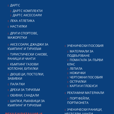
ДАРТС
ДАРТС КОМПЛЕКТИ
ДАРТС АКСЕСОАРИ
ЛЕКА АТЛЕТИКА
НАСТИЛКИ
ДРУГИ СПОРТОВЕ,
МАЖОРЕТКИ
АКСЕСОАРИ, ДЖАДЖИ ЗА
УЧЕНИЧЕСКИ ПОСОБИЯ
КЪМПИНГ И ТУРИЗЪМ
МАТЕРИАЛИ ЗА
ТУРИСТИЧЕСКИ САКОВЕ,
ПОДВЪРЗВАНЕ
РАНИЦИ И ЧАНТИ
ПОМАГАЛА ЗА ПЪРВИ
КЪМПИНГ ГАЗОВИ
КЛАС
КОТЛОНИ, БУТИЛКИ
ЛЕПИЛА
НОЖИЧКИ
ДЮШЕЦИ, ПОСТЕЛКИ,
ЧЕРТОЖНИ ПОСОБИЯ
ЗАВИВКИ
ОСТРИЛКИ
ПАЛАТКИ
КАРТИ И ГЛОБУСИ
ДРЕХИ ЗА ТУРИЗЪМ
РЕКЛАМНИ МАТЕРИАЛИ
ОБУВКИ, САНДАЛИ
ПОРТФЕЙЛИ,
ШАПКИ, РЪКАВИЦИ ЗА
ПОРТМОНЕТА
КЪМПИНГ И ТУРИЗЪМ
УЧЕНИЧЕСКИ РАНИЦИ,
РЕХАБИЛИТАЦИЯ И
НЕСЕСЕРИ, ЧАНТИ