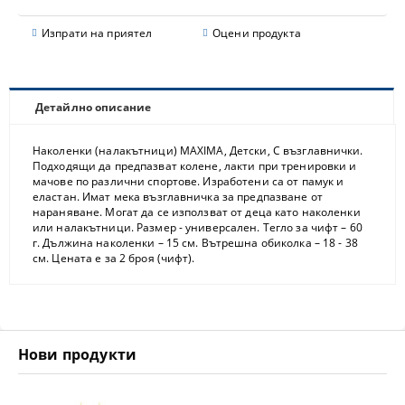
Изпрати на приятел
Оцени продукта
Детайлно описание
Наколенки (налакътници) MAXIMA, Детски, С възглавнички.
Подходящи да предпазват колене, лакти при тренировки и
мачове по различни спортове. Изработени са от памук и
еластан. Имат мека възглавничка за предпазване от
нараняване. Могат да се използват от деца като наколенки
или налакътници. Размер - универсален. Тегло за чифт – 60
г. Дължина наколенки – 15 см. Вътрешна обиколка – 18 - 38
см. Цената е за 2 броя (чифт).
Нови продукти