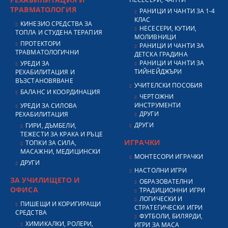
ТРАВМАТОЛОГИЯ
РАНИЦИ И ЧАНТИ ЗА 1-4
КЛАС
КИНЕЗИО СРЕДСТВА ЗА
НЕСЕСЕРИ, КУТИИ,
ТОПЛА И СТУДЕНА ТЕРАПИЯ
МОЛИВНИЦИ
ПРОТЕКТОРИ
РАНИЦИ И ЧАНТИ ЗА
ТРАВМАТОЛОГИЧНИ
ДЕТСКА ГРАДИНА
РАНИЦИ И ЧАНТИ ЗА
УРЕДИ ЗА
ТИЙНЕЙДЖЪРИ
РЕХАБИЛИТАЦИЯ И
ВЪЗСТАНОВЯВАНЕ
УЧИТЕЛСКИ ПОСОБИЯ
БАЛАНС И КООРДИНАЦИЯ
ЧЕРТОЖНИ
ИНСТРУМЕНТИ
УРЕДИ ЗА СИЛОВА
ДРУГИ
РЕХАБИЛИТАЦИЯ
ДРУГИ
ГИРИ, ДЪМБЕЛИ,
ТЕЖЕСТИ ЗА КРАКА И РЪЦЕ
ИГРАЧКИ
ТОПКИ ЗА СИЛА,
МАСАЖНИ, МЕДИЦИНСКИ
МОНТЕСОРИ ИГРАЧКИ
ДРУГИ
НАСТОЛНИ ИГРИ
ЗА УЧИЛИЩЕТО И
ОБРАЗОВАТЕЛНИ
ОФИСА
ТРАДИЦИОННИ ИГРИ
ЛОГИЧЕСКИ И
ПИШЕЩИ И КОРИГИРАЩИ
СТРАТЕГИЧЕСКИ ИГРИ
СРЕДСТВА
ФУТБОЛИ, БИЛЯРДИ,
ХИМИКАЛКИ, РОЛЕРИ,
ИГРИ ЗА МАСА