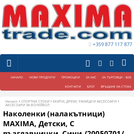
+359 877 117 877
НАЧАЛО
НОВИ ПРОДУКТИ
ПРОМОЦИИ
ЗА НАС
ЗА ТЪРГОВЦИ - B2B
КОНТАКТИ
БЛОГ
ВРЪЩАНЕ НА СТОКА
Начало
СПОРТНИ СТОКИ
ЕКИПИ, ДРЕХИ, РАНИЦИ И АКСЕСОАРИ
АКСЕСОАРИ ЗА ВОЛЕЙБОЛ
Наколенки (налакътници)
MAXIMA, Детски, С
възглавнички, Сини /20050701/