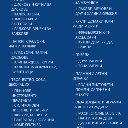
ЗА МОМЧЕТА
ДИСКОВЕ И КУТИИ ЗА
ЛЪКОВЕ, МЕЧОВЕ И
ДИСКОВЕ
ДРУГИ ХЛАДНИ ОРЪЖИЯ
КАЛКУЛАТОРИ,
КОМПЮТЪРНИ
КУКЛИ, ДОМАКИНСКИ
АКСЕСОАРИ
УРЕДИ И ДРУГИ
БАДЖОВЕ, ВРЪЗКИ ЗА
ФРИЗЬОРСКИ К-ТИ,
БАДЖОВЕ
АКСЕСОАРИ
ПАПКИ, КЛАСЬОРИ,
КУХНИ, ДОМ. УРЕДИ,
ЧАНТИ, КАЛЪФИ
СЕРВИЗИ
КЛАСЬОРИ, ПАПКИ,
ПЪЗЕЛИ
ДЖОБОВЕ
ДВУИЗМЕРНИ
КЛИПБОРДОВЕ, КУТИИ
ТРИИЗМЕРНИ
КАЛЪФИ ЗА ДОКУМЕНТИ,
ВИЗИТНИЦИ
ПЛАЖНИ И ЛЕТНИ
ИГРАЧКИ
ТВОРЧЕСТВО, ХОБИ,
ДЕКОРАЦИЯ
ВОДНИ ПИСТОЛЕТИ,
ПОМПИ, САПУНЕНИ
ПЪНЧОВЕ,
МЕХУРИ
ИНСТРУМЕНТИ,
ПЕЧАТЧЕТА
ОБЗАВЕЖДАНЕ И ИГРАЧКИ
СИЛИКОНОВИ
ЗА ДЕТСКИ ГРАДИНИ
ПИСТОЛЕТИ, ПРЪЧКИ
МАСИ, СТОЛЧЕТА, ЛЕГЛА
ФИГУРИ, МЪНИСТА,
НАСТИЛКИ ЗА ДЕЦА
СТИКЕРИ ЗА ДЕКОРАЦИЯ
ДИДАКТИЧНИ ИГРАЧКИ И
КОМПЛЕКТИ ЗА
ИГРИ