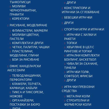
ТЪНКОПИСЦИ
ДРУГИ
МОЛИВИ
КОНСТРУКТОРИ И
ЧЕРНОГРАФИТНИ,
ИГРАЧКИ ЗА СГЛОБЯВАНЕ
ГРАФИТИ
БЕБЕШКИ ИГРАЧКИ
КОРЕКТОРИ
ДРУГИ
РИСУВАНЕ, МОДЕЛИРАНЕ
СПОРТНИ ИГРИ И ИГРАЧКИ
ФЛУМАСТЕРИ, МАРКЕРИ
МОЛИВИ ЦВЕТНИ,
ИГРАЧКИ С ХИЛКИ И
ПАСТЕЛИ
РАКЕТИ
КОМПЛЕКТИ И ДРУГИ
ТОПКИ
ЧЕТКИ, ПАЛИТРИ, ЧАШКИ
ХВЪРЛЯНЕ В ЦЕЛ С
ПЛАСТЕЛИНИ,
РИНГОВЕ И ТОПКИ
МОДЕЛИНИ, ГЛИНИ
ИГРАЛНИ КОМПЛЕКТИ
БОИ ЗА РИСУВАНЕ
БОУЛИНГ, БАСКЕТБОЛ
ЧУВАЛИ ЗА СКАЧАНЕ,
ОФИС КАНЦЕЛАРСКИ
ТУНЕЛИ
АКСЕСОАРИ
ИГРАЧКИ ГОЛФ,
ТЕЛБОД МАШИНКИ,
СОФТБОЛ, ФРИСБИ
ПЕРФОРАТОРИ
ДРУГИ
КЛАМЕРИ, ТЕЛЧЕТА,
ИГРАЧКИ ПРЕВОЗНИ
КАРФИЦИ, КАБЪРИ
СРЕДСТВА
ТИКСА И ТИКСОРЕЗИ,
НОЖОВЕ
МЕТАЛНИ КОЛИ
ОРГАНАЙЗЕРИ,
СТРОИТЕЛНИ И
ПОСТАВКИ ЗА БЮРО
ФЕРМЕРСКИ КОЛИ
ЛУПИ