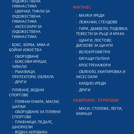
ХУДОЖЕСТВЕНА
ГИМНАСТИКА
ФИТНЕС
ЦВИЧКИ, ТУФЛИ ЗА
МАЛКИ УРЕДИ
ХУДОЖЕСТВЕНА
ГИМНАСТИКА
ЛЕЖАНКИ, СТЕНДОВЕ
АКСЕСОАРИ ЗА
ГИРИ, ДЪМБЕЛИ, ПУДОВКИ,
ХУДОЖЕСТВЕНА
ТЕЖЕСТИ ЗА РЪЦЕ И КРАКА
ГИМНАСТИКА
ЩАНГИ, ЛОСТОВЕ,
БОКС, БОРБА, ММА И
ДИСКОВЕ ЗА ЩАНГИ
БОЙНИ ИЗКУСТВА
ВЕЛОЕРГОМЕТРИ
ОБОРУДВАНЕ
БЯГАЩИ ПЪТЕКИ
БОКСОВИ КРУШИ,
КРОСТРЕНАЖОРИ
ЧУВАЛИ
РЪКАВИЦИ,
ОБЛЕКЛО, ЕКИПИРОВКА И
ПРОТЕКТОРИ, ОБЛЕКЛА
АКСЕСОАРИ
ДРУГИ
КАРДИО УРЕДИ
ПЛУВАНЕ, ВОДНИ
ДРУГИ
СПОРТОВЕ
КЪМПИНГ, ТУРИЗЪМ
ПЛУВНИ ОЧИЛА, МАСКИ,
ШАПКИ
МАСИ, СТОЛОВЕ, ЛЕГЛА,
ОБОРУДВАНЕ ЗА ПЛУВНИ
ХАМАЦИ
СПОРТОВЕ
ПЛАВНИЦИ, ПЕДАЛС,
ШНОРХЕЛИ
ВОДНА АЕРОБИКА